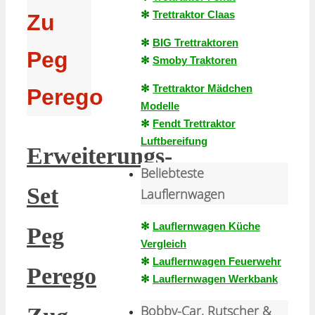
✻
Trettraktor Claas
Zu
✻
BIG Trettraktoren
Peg
✻
Smoby Traktoren
✻
Trettraktor Mädchen
Perego
Modelle
✻
Fendt Trettraktor
Luftbereifung
Erweiterungs-
Beliebteste
Set
Lauflernwagen
✻
Lauflernwagen Küche
Peg
Vergleich
✻
Lauflernwagen Feuerwehr
Perego
✻
Lauflernwagen Werkbank
Bobby-Car, Rutscher &