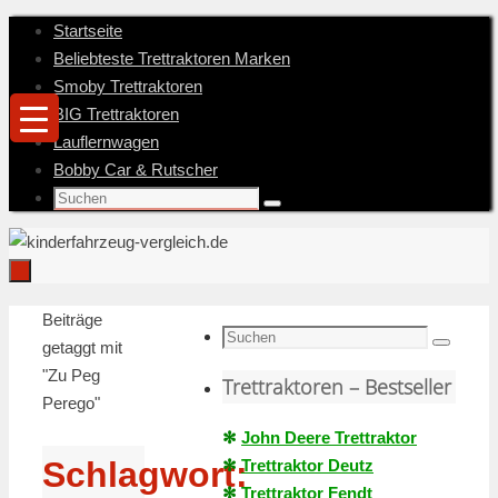
Zum
Startseite
Inhalt
Beliebteste Trettraktoren Marken
springen
Smoby Trettraktoren
BIG Trettraktoren
Lauflernwagen
Bobby Car & Rutscher
Suche
Suchen
nach:
Zum
Startseite
Beiträge
Inhalt
Suche
getaggt mit
Suchen
springen
nach:
"Zu Peg
Trettraktoren – Bestseller
Perego"
✻
John Deere Trettraktor
Schlagwort:
✻
Trettraktor Deutz
✻
Trettraktor Fendt