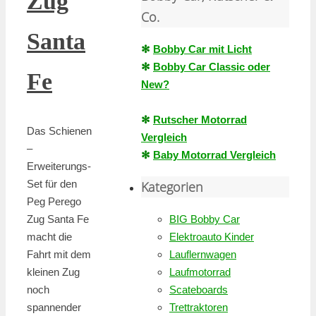
Zug
Co.
Santa
✻
Bobby Car mit Licht
✻
Bobby Car Classic oder
Fe
New?
✻
Rutscher Motorrad
Das Schienen
Vergleich
–
✻
Baby Motorrad Vergleich
Erweiterungs-
Set für den
Kategorien
Peg Perego
Zug Santa Fe
BIG Bobby Car
macht die
Elektroauto Kinder
Fahrt mit dem
Lauflernwagen
kleinen Zug
Laufmotorrad
noch
Scateboards
spannender
Trettraktoren