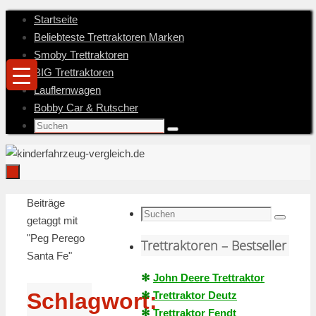
Zum
Startseite
Inhalt
Beliebteste Trettraktoren Marken
springen
Smoby Trettraktoren
BIG Trettraktoren
Lauflernwagen
Bobby Car & Rutscher
Suche
Suchen
nach:
Zum
Startseite
Beiträge
Inhalt
Suche
getaggt mit
Suchen
springen
nach:
"Peg Perego
Trettraktoren – Bestseller
Santa Fe"
✻
John Deere Trettraktor
Schlagwort:
✻
Trettraktor Deutz
✻
Trettraktor Fendt