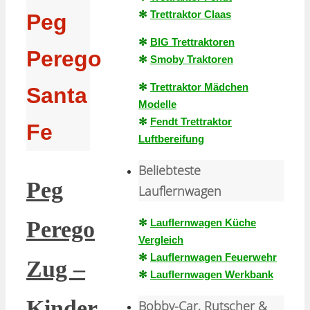
✻
Trettraktor Claas
Peg
✻
BIG Trettraktoren
Perego
✻
Smoby Traktoren
✻
Trettraktor Mädchen
Santa
Modelle
✻
Fendt Trettraktor
Fe
Luftbereifung
Beliebteste
Peg
Lauflernwagen
✻
Lauflernwagen Küche
Perego
Vergleich
✻
Lauflernwagen Feuerwehr
Zug –
✻
Lauflernwagen Werkbank
Kinder
Bobby-Car, Rutscher &