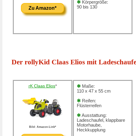
✻
Körpergröße:
90 bis 130
Zu Amazon*
Der rollyKid Claas Elios mit Ladeschaufe
rK Claas Elios
*
✻
Maße:
110 x 47 x 55 cm
✻
Reifen:
Flüsterreifen
✻
Ausstattung:
Ladeschaufel, klappbare
Motorhaube,
Bild: Amazon-Link*
Heckkupplung