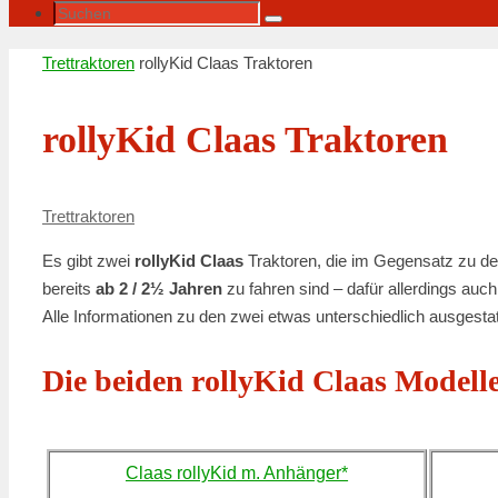
Suche
Suchen
nach:
Startseite
Trettraktoren
rollyKid Claas Traktoren
rollyKid Claas Traktoren
Trettraktoren
Es gibt zwei
rollyKid Claas
Traktoren, die im Gegensatz zu d
bereits
ab 2 / 2½ Jahren
zu fahren sind – dafür allerdings auc
Alle Informationen zu den zwei etwas unterschiedlich ausgest
Die beiden rollyKid Claas Modell
Claas rollyKid m. Anhänger*