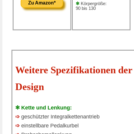
Zu Amazon*
✻
Körpergröße:
90 bis 130
Weitere Spezifikationen der
Design
✻ Kette und Lenkung:
➩
geschützter Integralkettenantrieb
➩
einstellbare Pedalkurbel