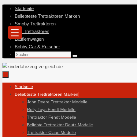
Zum
Startseite
Inhalt
Beliebteste Trettraktoren Marken
springen
Smoby Trettraktoren
BIG Trettraktoren
Lauflernwagen
Bobby Car & Rutscher
Suche
Suchen
nach:
Zum
Startseite
Inhalt
Beliebteste Trettraktoren Marken
springen
John Deere Trettraktor Modelle
Rolly Toys Fendt Modelle
Trettraktor Fendt Modelle
Beliebte Trettraktor Deutz Modelle
Trettraktor Claas Modelle