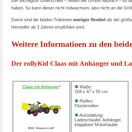
Der wichtigste Unterschied – neben der Größe natürlich – ist d
haben. So kann dieser nicht mitwachsen, also nicht an die Gr
Damit sind die beiden Traktoren
weniger flexibel
als der größ
Hersteller ab 3 Jahren empfohlen wird.
Weitere Informatioen zu den beid
Der rollyKid Claas mit Anhänger und La
Claas mit Anhänger
*
✻
Maße:
169 x 47 x 55 cm
✻
Reifen:
Flüsterreifen
✻
Ausstattung:
Ladeschaufel, Anhänger,
klappbare Motorhaube
Bild: Amazon-Link*