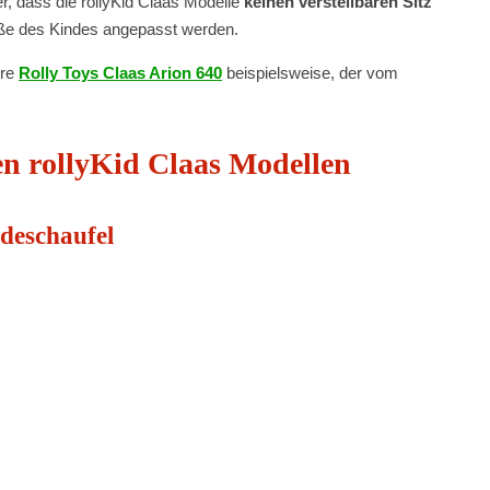
er, dass die rollyKid Claas Modelle
keinen verstellbaren Sitz
öße des Kindes angepasst werden.
ere
Rolly Toys Claas Arion 640
beispielsweise, der vom
en rollyKid Claas Modellen
deschaufel