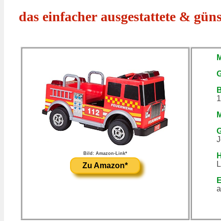
das einfacher ausgestattete & gün
M
G
B
1
M
J
Bild: Amazon-Link*
H
L
Zu Amazon*
E
a