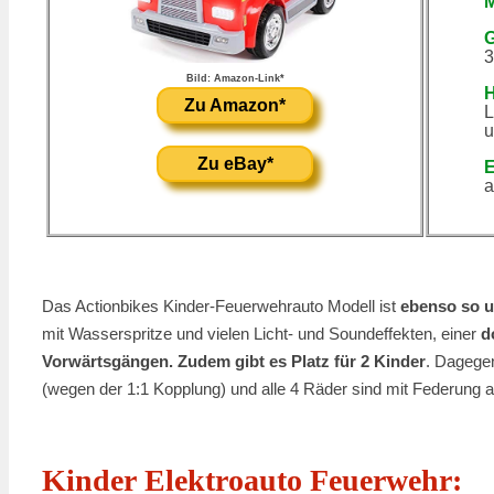
M
3
Bild: Amazon-Link*
H
Zu Amazon*
L
u
Zu eBay*
E
a
Das Actionbikes Kinder-Feuerwehrauto Modell ist
ebenso so u
mit Wasserspritze und vielen Licht- und Soundeffekten, einer
d
Vorwärtsgängen. Zudem gibt es Platz für 2 Kinder
. Dagegen
(wegen der 1:1 Kopplung) und alle 4 Räder sind mit Federung au
Kinder Elektroauto Feuerwehr: