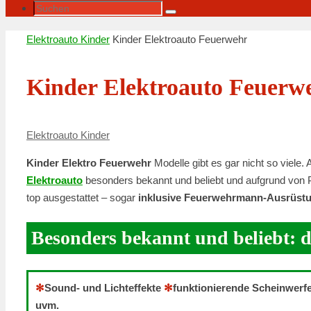
Suche
Suchen
nach:
Startseite
Elektroauto Kinder
Kinder Elektroauto Feuerwehr
Kinder Elektroauto Feuerw
Elektroauto Kinder
Kinder Elektro Feuerwehr
Modelle gibt es gar nicht so viele.
Elektroauto
besonders bekannt und beliebt und aufgrund von P
top ausgestattet – sogar
inklusive Feuerwehrmann-Ausrüst
Besonders bekannt und beliebt: 
✻
Sound- und Lichteffekte
✻
funktionierende Scheinwerf
uvm.