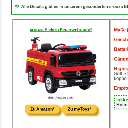
➩
Alle Details gibt es in unserem gesonderten crooza E
crooza Elektro Feuerwehrauto*
Maße 
Gesch
Batter
Gänge
Highli
Soft-S
koppel
Empfoh
Bild: Amazon-Link*
Inklu
Helm,
Zu Amazon*
Zu myToys*