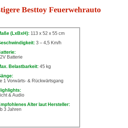
stigere Besttoy Feuerwehrauto
aße (LxBxH):
113 x 52 x 55 cm
eschwindigkeit:
3 – 4,5 Km/h
atterie:
2V Batterie
ax. Belastbarkeit:
45 kg
Gänge:
e 1 Vorwärts- & Rückwärtsgang
ighlights:
icht & Audio
mpfohlenes Alter laut Hersteller:
b 3 Jahren