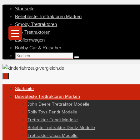
Zum
Startseite
Inhalt
Beliebteste Trettraktoren Marken
springen
Smoby Trettraktoren
BIG Trettraktoren
Lauflernwagen
Bobby Car & Rutscher
Suche
Suchen
nach:
Zum
Startseite
Inhalt
Beliebteste Trettraktoren Marken
springen
John Deere Trettraktor Modelle
Rolly Toys Fendt Modelle
Trettraktor Fendt Modelle
Beliebte Trettraktor Deutz Modelle
Trettraktor Claas Modelle