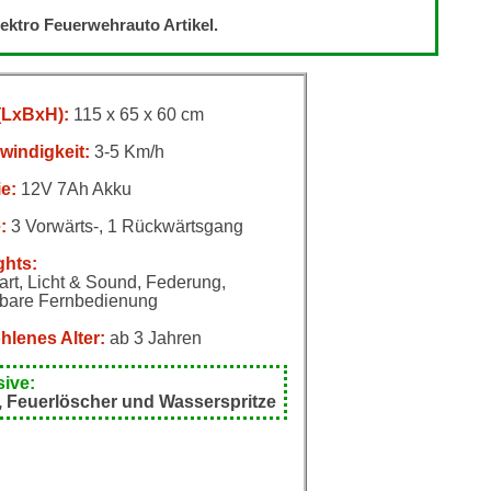
lektro Feuerwehrauto Artikel.
(LxBxH):
115 x 65 x 60 cm
windigkeit:
3-5 Km/h
ie:
12V 7Ah Akku
:
3 Vorwärts-, 1 Rückwärtsgang
ghts:
tart, Licht & Sound, Federung,
bare Fernbedienung
lenes Alter:
ab 3 Jahren
sive:
 Feuerlöscher und Wasserspritze