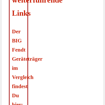
Links
Der
BIG
Fendt
Geräteträger
im
Vergleich
findest
Du
hier: