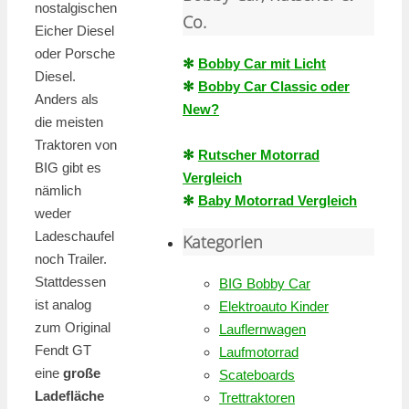
nostalgischen
Co.
Eicher Diesel
oder Porsche
✻
Bobby Car mit Licht
Diesel.
✻
Bobby Car Classic oder
Anders als
New?
die meisten
Traktoren von
✻
Rutscher Motorrad
BIG gibt es
Vergleich
nämlich
✻
Baby Motorrad Vergleich
weder
Ladeschaufel
Kategorien
noch Trailer.
Stattdessen
BIG Bobby Car
ist analog
Elektroauto Kinder
zum Original
Lauflernwagen
Fendt GT
Laufmotorrad
eine
große
Scateboards
Ladefläche
Trettraktoren