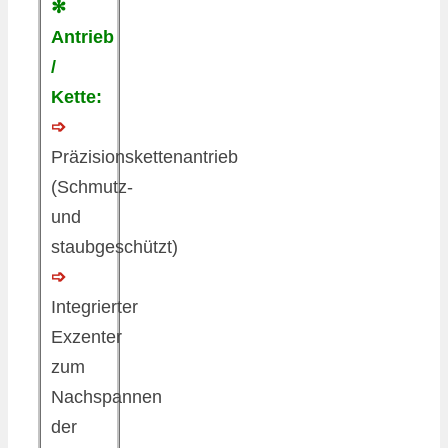
✻
Antrieb
/
Kette:
➩
Präzisionskettenantrieb
(Schmutz-
und
staubgeschützt)
➩
Integrierter
Exzenter
zum
Nachspannen
der