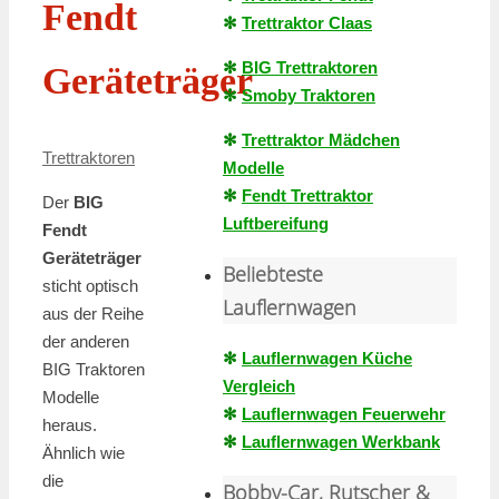
Fendt
✻
Trettraktor Claas
✻
BIG Trettraktoren
Geräteträger
✻
Smoby Traktoren
✻
Trettraktor Mädchen
Trettraktoren
Modelle
✻
Fendt Trettraktor
Der
BIG
Luftbereifung
Fendt
Geräteträger
Beliebteste
sticht optisch
Lauflernwagen
aus der Reihe
der anderen
✻
Lauflernwagen Küche
BIG Traktoren
Vergleich
Modelle
✻
Lauflernwagen Feuerwehr
heraus.
✻
Lauflernwagen Werkbank
Ähnlich wie
die
Bobby-Car, Rutscher &