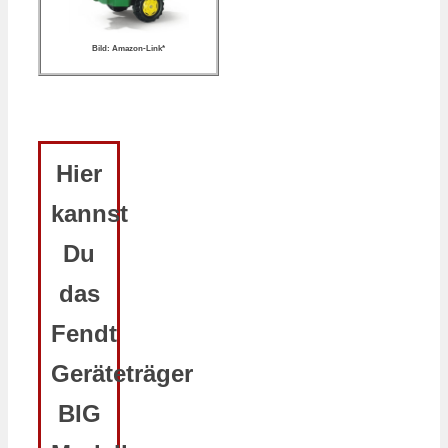
Bild: Amazon-Link*
Hier
kannst
Du
das
Fendt
Geräteträger
BIG