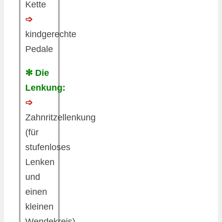
Kette
➩
kindgerechte
Pedale
✻ Die
Lenkung:
➩
Zahnritzellenkung
(für
stufenloses
Lenken
und
einen
kleinen
Wendekreis)