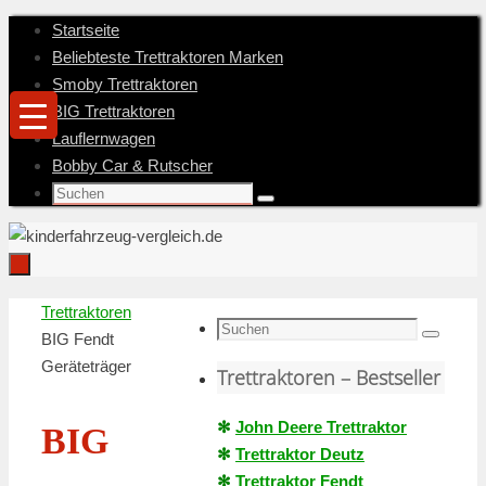
Zum
Startseite
Inhalt
Beliebteste Trettraktoren Marken
springen
Smoby Trettraktoren
BIG Trettraktoren
Lauflernwagen
Bobby Car & Rutscher
Suche
Suchen
nach:
Zum
Startseite
Trettraktoren
Inhalt
Suche
BIG Fendt
Suchen
springen
nach:
Geräteträger
Trettraktoren – Bestseller
✻
John Deere Trettraktor
BIG
✻
Trettraktor Deutz
✻
Trettraktor Fendt