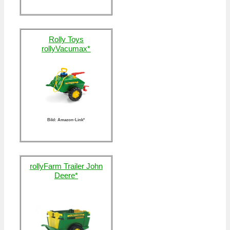
Rolly Toys
rollyVacumax*
Bild: Amazon-Link*
rollyFarm Trailer John
Deere*