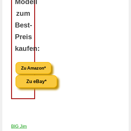
Modell
zum
Best-
Preis
kaufen:
Zu Amazon*
Zu eBay*
BIG Jim