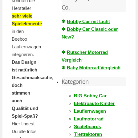
konnten die
Co.
Hersteller
sehr viele
✻
Bobby Car mit Licht
Spielelemente
✻
Bobby Car Classic oder
in den
New?
Beeboo
Lauflernwagen
✻
Rutscher Motorrad
integrieren.
Vergleich
Das Design
✻
Baby Motorrad Vergleich
ist natürlich
Gesachmacksache,
Kategorien
doch
stimmen
BIG Bobby Car
auch
Elektroauto Kinder
Qualität und
Lauflernwagen
Spiel-Spaß?
Laufmotorrad
Hier findest
Scateboards
Du alle Infos
Trettraktoren