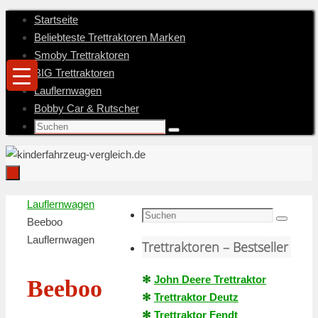
Zum
Startseite
Inhalt
Beliebteste Trettraktoren Marken
springen
Smoby Trettraktoren
BIG Trettraktoren
Lauflernwagen
Bobby Car & Rutscher
Suche
Suchen
nach:
Zum
Startseite
Lauflernwagen
Inhalt
Suche
Beeboo
Suchen
springen
nach:
Lauflernwagen
Trettraktoren – Bestseller
✻
John Deere Trettraktor
Beeboo
✻
Trettraktor Deutz
✻
Trettraktor Fendt