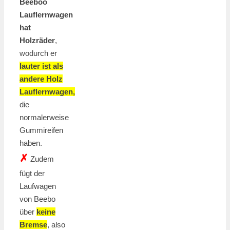
Beeboo
Lauflernwagen
hat
Holzräder
,
wodurch er
lauter ist als
andere Holz
Lauflernwagen,
die
normalerweise
Gummireifen
haben.
✗
Zudem
fügt der
Laufwagen
von Beebo
über
keine
Bremse
, also