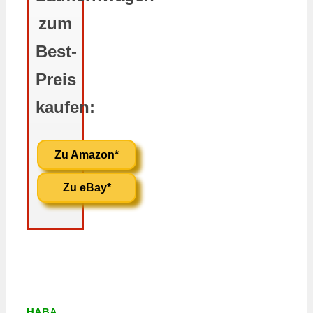
zum
Best-
Preis
kaufen:
Zu Amazon*
Zu eBay*
HABA