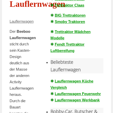
Lauflernwagen
✻
Trettraktor Claas
✻
BIG Trettraktoren
Lauflernwagen
✻
Smoby Traktoren
Der
Beeboo
✻
Trettraktor Mädchen
Lauflernwagen
Modelle
sticht durch
✻
Fendt Trettraktor
sein Kasten-
Luftbereifung
Design
Beliebteste
deutlich aus
Lauflernwagen
der Masse
der anderen
✻
Lauflernwagen Küche
Activity
Vergleich
Lauflernwagen
✻
Lauflernwagen Feuerwehr
heraus.
✻
Lauflernwagen Werkbank
Durch die
Bauart
Bobby-Car, Rutscher &